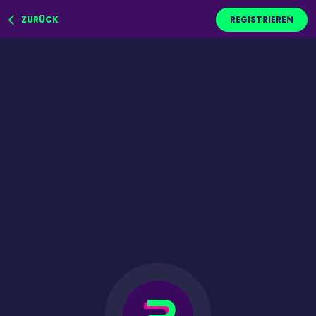
ZURÜCK
REGISTRIEREN