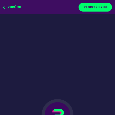
ZURÜCK
REGISTRIEREN