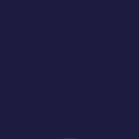
TURNIERE