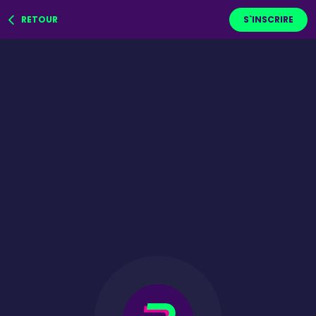
RETOUR
S`INSCRIRE