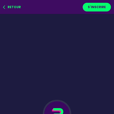
RETOUR
S`INSCRIRE