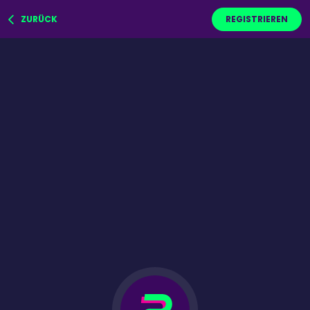
ZURÜCK
REGISTRIEREN