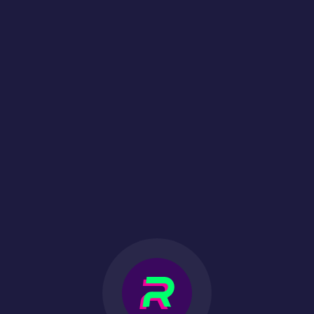
5 USDT
EINZAHLUNG
0
sofort
0.01 ETH
EINZAHLUNG